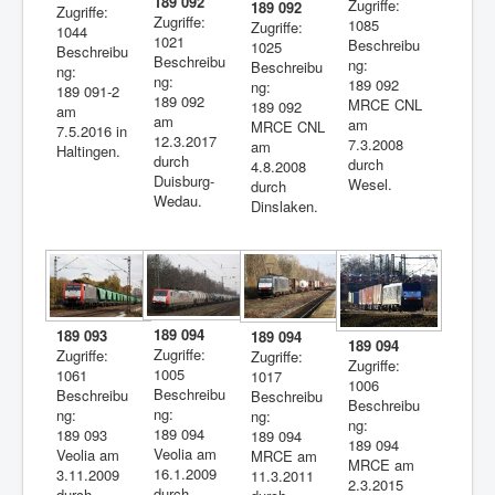
189 092
Zugriffe:
189 092
Zugriffe:
Zugriffe:
1085
Zugriffe:
1044
1021
Beschreibu
1025
Beschreibu
Beschreibu
ng:
Beschreibu
ng:
ng:
189 092
ng:
189 091-2
189 092
MRCE CNL
189 092
am
am
am
MRCE CNL
7.5.2016 in
12.3.2017
7.3.2008
am
Haltingen.
durch
durch
4.8.2008
Duisburg-
Wesel.
durch
Wedau.
Dinslaken.
189 094
189 093
189 094
189 094
Zugriffe:
Zugriffe:
Zugriffe:
Zugriffe:
1005
1061
1017
1006
Beschreibu
Beschreibu
Beschreibu
Beschreibu
ng:
ng:
ng:
ng:
189 094
189 093
189 094
189 094
Veolia am
Veolia am
MRCE am
MRCE am
16.1.2009
3.11.2009
11.3.2011
2.3.2015
durch
durch