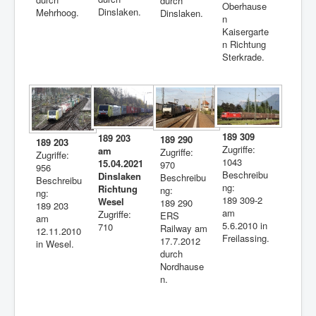
durch
Oberhause
Dinslaken.
Mehrhoog.
Dinslaken.
n
Kaisergarte
n Richtung
Sterkrade.
189 309
189 203
189 290
189 203
Zugriffe:
am
Zugriffe:
Zugriffe:
1043
15.04.2021
970
956
Beschreibu
Dinslaken
Beschreibu
Beschreibu
ng:
Richtung
ng:
ng:
189 309-2
Wesel
189 290
189 203
am
Zugriffe:
ERS
am
5.6.2010 in
710
Railway am
12.11.2010
Freilassing.
17.7.2012
in Wesel.
durch
Nordhause
n.